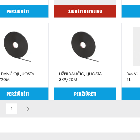
Peržiūrėti
Žiūrėti detaliau
ILDANČIOJI JUOSTA
UŽPILDANČIOJI JUOSTA
3M VHB
/20M
3X9/20M
1L
Peržiūrėti
Peržiūrėti
1