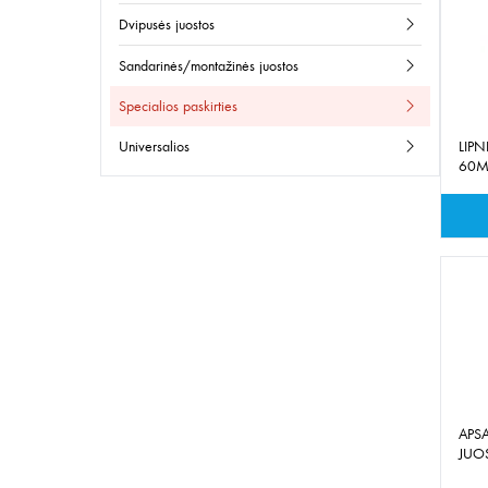
dvipusės juostos
sandarinės/montažinės juostos
specialios paskirties
universalios
LIPN
60
APS
JUO