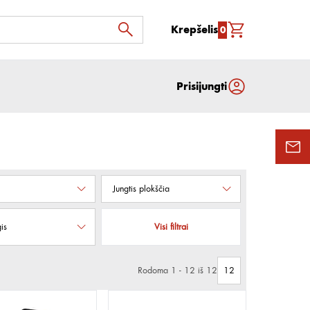
Krepšelis
0
Prisijungti
Jungtis plokščia
gis
Visi filtrai
Rodoma 1 - 12 iš 12