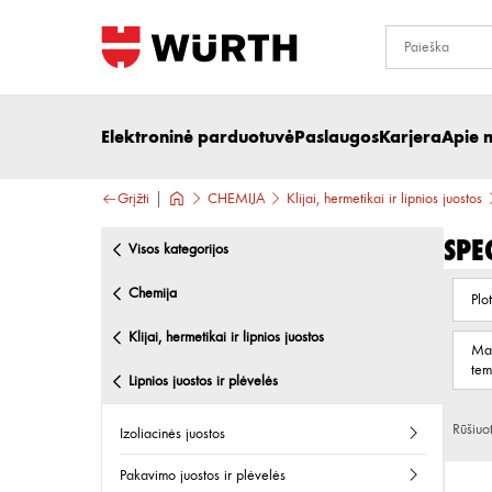
Elektroninė parduotuvė
Paslaugos
Karjera
Apie 
Grįžti
CHEMIJA
Klijai, hermetikai ir lipnios juostos
Spe
visos kategorijos
chemija
Plot
klijai, hermetikai ir lipnios juostos
Maž
tem
lipnios juostos ir plėvelės
Rūšiuo
izoliacinės juostos
pakavimo juostos ir plėvelės