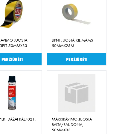
RAVIMO JUOSTA
LIPNI JUOSTA KILIMAMS
GELT 50MMX33
50MMX25M
Peržiūrėti
Peržiūrėti
PILKI DAŽAI RAL7021,
MARKIRAVIMO JUOSTA
BALTA/RAUDONA,
50MMX33