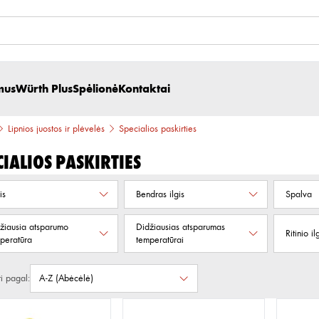
mus
Würth Plus
Spėlionė
Kontaktai
Lipnios juostos ir plėvelės
Specialios paskirties
cialios paskirties
is
Bendras ilgis
Spalva
iausia atsparumo
Didžiausias atsparumas
Ritinio il
peratūra
temperatūrai
ti pagal: