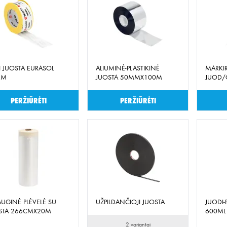
I JUOSTA EURASOL
ALIUMINĖ-PLASTIKINĖ
MARKI
MM
JUOSTA 50MMX100M
JUOD/
Peržiūrėti
Peržiūrėti
AUGINĖ PLĖVELĖ SU
UŽPILDANČIOJI JUOSTA
JUODI-
STA 266CMX20M
600ML
2 variantai