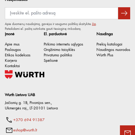
Apie duomenų naudojimą, gavėjus ir saugumo politiką skaitykite
čia
.
Pateikdami el. paštą sutinkate gauti tiesioginę rinkodarą.
Įmonė
El. parduotuvė
Naudinga
Apie mus
Pirkimo internetu sąlygos
Prekių katalogai
Paslaugos
Grąžinimo taisyklės
Naudingos nuorodos
Etikos kodeksas
Privatumo politika
Würth Plus
Karjera
Spėlionė
Kontaktai
Wurth Lietuva UAB
Jačionių g. 1B, Pivonijos sen.
,
Ukmergės raj.
,
LT-20101
Lietuva
+370 694 91387
eshop@wurth.lt