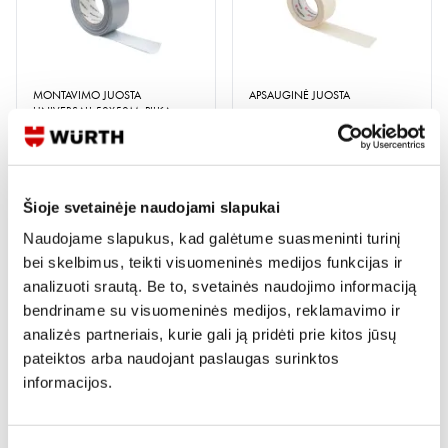
MONTAVIMO JUOSTA
APSAUGINĖ JUOSTA
UNIVERSALI 50X50M, PILKA
5 variantai
Peržiūrėti
Žiūrėti detaliau
Šioje svetainėje naudojami slapukai
Naudojame slapukus, kad galėtume suasmeninti turinį
bei skelbimus, teikti visuomeninės medijos funkcijas ir
analizuoti srautą. Be to, svetainės naudojimo informaciją
bendriname su visuomeninės medijos, reklamavimo ir
analizės partneriais, kurie gali ją pridėti prie kitos jūsų
PAKAVIMO JUOSTA PP
MEDŽIAGINĖ IZOLIACINĖ
pateiktos arba naudojant paslaugas surinktos
JUOSTA 19MMX25M
informacijos.
2 variantai
Žiūrėti detaliau
Peržiūrėti