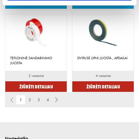
Peržiūrėti
Peržiūrėti
TEFLONINĖ SANDARINIMO
DVIPUSĖ LIPNI JUOSTA , APDAILAI
JUOSTA
2 variantai
4 variantai
Žiūrėti detaliau
Žiūrėti detaliau
1
2
3
4
Naujienlaiškis