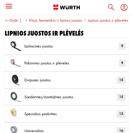
CHEMIJA
Grįžti
Klijai, hermetikai ir lipnios juostos
Lipnios juostos ir plėvelės
Lipnios juostos ir plėvelės
Izoliacinės juostos
9
Pakavimo juostos ir plėvelės
9
Dvipusės juostos
15
Sandarinės/montažinės juostos
15
Specialios paskirties
13
Universalios
16