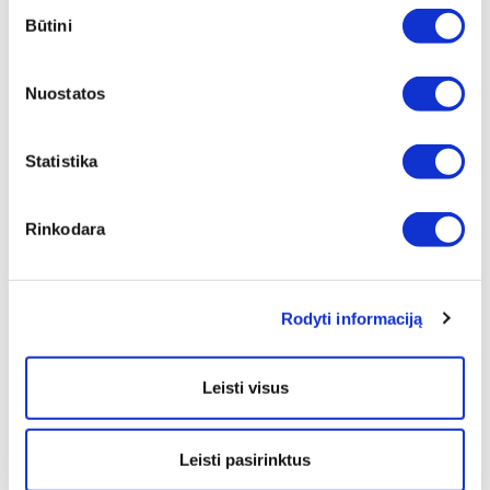
Sutikimo
Būtini
pasirinkimas
Nuostatos
Statistika
MONTAVIMO JUOSTA
LIPNI JUOSTA EURASOL 60MM
UNIVERSALI, JUODA
50MMX50M
Rinkodara
Peržiūrėti
Peržiūrėti
Rodyti informaciją
Leisti visus
DVIPUSĖ JUOSTA ULTRA-TACK
MEDŽIAGINĖ IZOLIACINĖ
Leisti pasirinktus
19MMX25M
JUOSTA SU PLAUŠU, 19MMX25