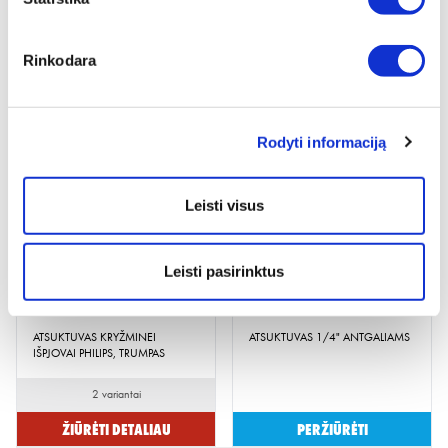
ATSUKTUVAS TX
ATSUKTUVAS SU ŠEŠIABRIAUNE
Rinkodara
GELEŽTE IR VIETA RAKTU UŽDĖTI,
IŠILGAI IŠPJOVAI
8 variantai
3 variantai
Rodyti informaciją
Žiūrėti detaliau
Žiūrėti detaliau
Leisti visus
Leisti pasirinktus
ATSUKTUVAS KRYŽMINEI
ATSUKTUVAS 1/4" ANTGALIAMS
IŠPJOVAI PHILIPS, TRUMPAS
2 variantai
Žiūrėti detaliau
Peržiūrėti