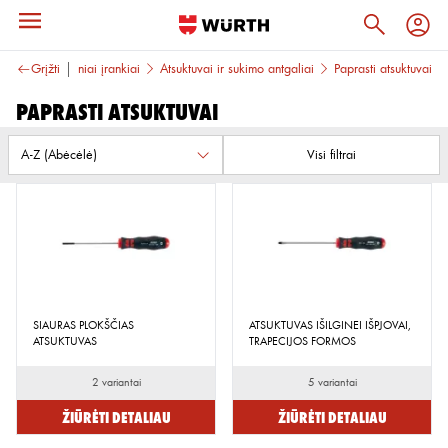
NKIAI
Grįžti
Rankiniai įrankiai
Atsuktuvai ir sukimo antgaliai
Paprasti atsuktuvai
Paprasti atsuktuvai
Visi filtrai
SIAURAS PLOKŠČIAS
ATSUKTUVAS IŠILGINEI IŠPJOVAI,
ATSUKTUVAS
TRAPECIJOS FORMOS
2 variantai
5 variantai
Žiūrėti detaliau
Žiūrėti detaliau