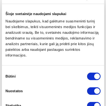
3 variantai
Peržiūrėti
Žiūrėti detaliau
Šioje svetainėje naudojami slapukai
Naudojame slapukus, kad galėtume suasmeninti turinį
bei skelbimus, teikti visuomeninės medijos funkcijas ir
analizuoti srautą. Be to, svetainės naudojimo informaciją
bendriname su visuomeninės medijos, reklamavimo ir
analizės partneriais, kurie gali ją pridėti prie kitos jūsų
pateiktos arba naudojant paslaugas surinktos
informacijos.
ATSUKTUVAI KRYŽMINEI IŠPJOVAI
VDE ATSUKTUVAS IEC 60900
PHILIPS (H) 3-K
IŠILGINE IŠPJOVA
3 variantai
6 variantai
Sutikimo
Būtini
Žiūrėti detaliau
Žiūrėti detaliau
pasirinkimas
Nuostatos
Statistika