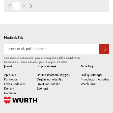
1
2
Naujienlaiškis
Apie duomenų naudojimą, gavėjus ir saugumo politiką skaitykite
čia
.
Pateikdami el. paštą sutinkate gauti tiesioginę rinkodarą.
Įmonė
El. parduotuvė
Naudinga
Apie mus
Pirkimo internetu sąlygos
Prekių katalogai
Paslaugos
Grąžinimo taisyklės
Naudingos nuorodos
Etikos kodeksas
Privatumo politika
Würth Plus
Karjera
Spėlionė
Kontaktai