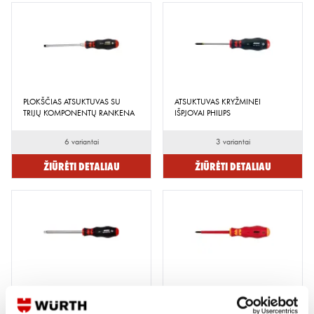
PLOKŠČIAS ATSUKTUVAS SU
ATSUKTUVAS KRYŽMINEI
TRIJŲ KOMPONENTŲ RANKENA
IŠPJOVAI PHILIPS
6 variantai
3 variantai
Žiūrėti detaliau
Žiūrėti detaliau
ATSUKTUVAS SU 1/4"
VDE ATSUKTUVAS IEC 60900
KVADRATINIU GALU
KRYŽMINĖ IŠPJOVA