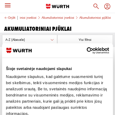
IAI
Grįžti
Mechaniniai įrankiai
Akumuliatoriniai įrankiai
Akumuliatoriniai pjūklai
Akumuliatoriniai pjūklai
Visi filtrai
Šioje svetainėje naudojami slapukai
Naudojame slapukus, kad galėtume suasmeninti turinį
bei skelbimus, teikti visuomeninės medijos funkcijas ir
AKUMULIATORINIS
SIAURAPJŪKLIS APS18 COMPACT
analizuoti srautą. Be to, svetainės naudojimo informaciją
(BE LAGAMINO IR PRIEDŲ)
bendriname su visuomeninės medijos, reklamavimo ir
analizės partneriais, kurie gali ją pridėti prie kitos jūsų
Peržiūrėti
pateiktos arba naudojant paslaugas surinktos
informacijos.
1