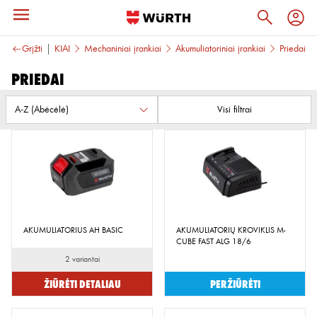
Grįžti
ĮRANKIAI
Mechaniniai įrankiai
Akumuliatoriniai įrankiai
Priedai
Priedai
Visi filtrai
AKUMULIATORIUS AH BASIC
AKUMULIATORIŲ KROVIKLIS M-
CUBE FAST ALG 18/6
2 variantai
Žiūrėti detaliau
Peržiūrėti