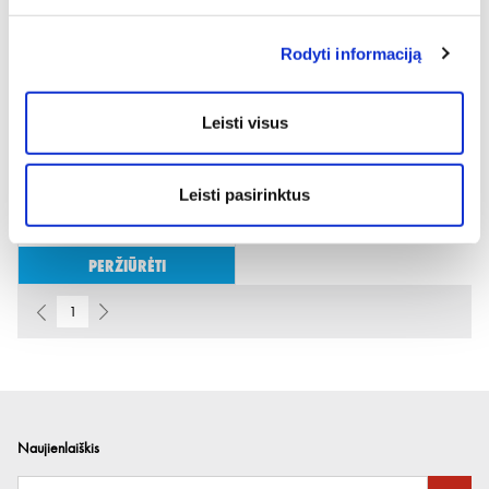
Peržiūrėti
Peržiūrėti
Rodyti informaciją
Naujiena
Leisti visus
Leisti pasirinktus
2 BATERIJŲ 2AH IR KROVIKLIO
12V RINKINYS
Peržiūrėti
1
Naujienlaiškis