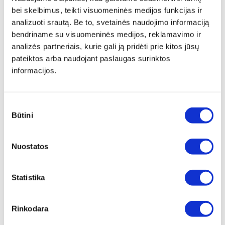
bei skelbimus, teikti visuomeninės medijos funkcijas ir
analizuoti srautą. Be to, svetainės naudojimo informaciją
bendriname su visuomeninės medijos, reklamavimo ir
analizės partneriais, kurie gali ją pridėti prie kitos jūsų
pateiktos arba naudojant paslaugas surinktos
informacijos.
AKUMULIATORIŲ ĮKROVIKLIS M-
STŪMOKLIS TŪTOMS AKP600
CUBE ALG 18/8 18V
Sutikimo
Peržiūrėti
Peržiūrėti
Būtini
pasirinkimas
Nuostatos
Statistika
AKUMULIATORIUS MCUBE 12V
FILTRAS AKUMULIATORINIAM
Rinkodara
3.0AH
SIURBLIUI AMTS 18 L COMPACT