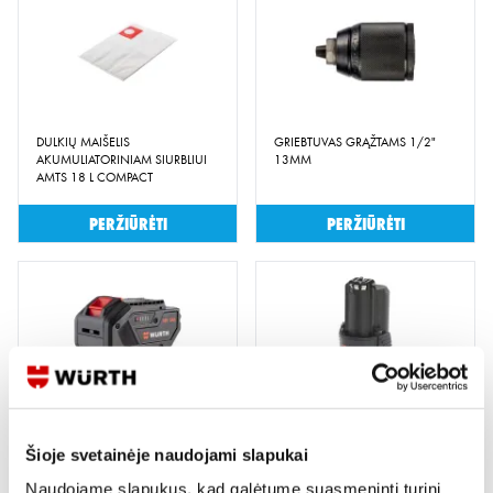
DULKIŲ MAIŠELIS
GRIEBTUVAS GRĄŽTAMS 1/2"
AKUMULIATORINIAM SIURBLIUI
13MM
AMTS 18 L COMPACT
Peržiūrėti
Peržiūrėti
AKUMULIATORIUS M-CUBE W-
AKUMULIATORIUS LI-ION
CONNECT 18V/5.0 AH
12V/2,0AH
Šioje svetainėje naudojami slapukai
Peržiūrėti
Peržiūrėti
Naudojame slapukus, kad galėtume suasmeninti turinį