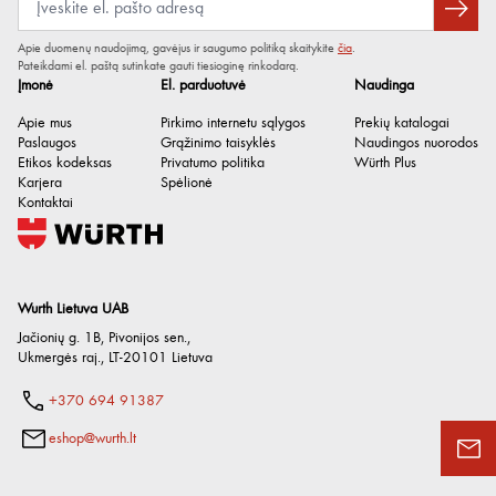
Apie duomenų naudojimą, gavėjus ir saugumo politiką skaitykite
čia
.
Pateikdami el. paštą sutinkate gauti tiesioginę rinkodarą.
Įmonė
El. parduotuvė
Naudinga
Apie mus
Pirkimo internetu sąlygos
Prekių katalogai
Paslaugos
Grąžinimo taisyklės
Naudingos nuorodos
Etikos kodeksas
Privatumo politika
Würth Plus
Karjera
Spėlionė
Kontaktai
Wurth Lietuva UAB
Jačionių g. 1B, Pivonijos sen.
,
Ukmergės raj.
,
LT-20101
Lietuva
+370 694 91387
eshop@wurth.lt