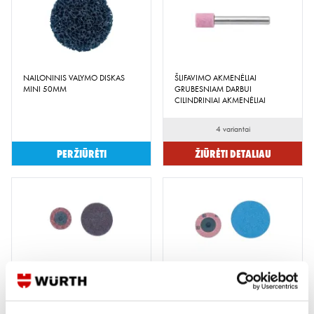
NAILONINIS VALYMO DISKAS
ŠLIFAVIMO AKMENĖLIAI
MINI 50MM
GRUBESNIAM DARBUI
CILINDRINIAI AKMENĖLIAI
4 variantai
Peržiūrėti
Žiūrėti detaliau
MINI VELTINIO ŠLIFAVIMO
MINI POPIERINIS ŠLIFAVIMO
DISKELIAI
DISKAS