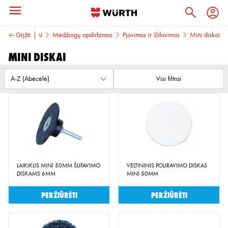
Grįžti
ĮRANKIAI
Medžiagų apdirbimas
Pjovimas ir šlifavimas
Mini diskai
Mini diskai
Visi filtrai
LAIKIKLIS MINI 50MM ŠLIFAVIMO
VELTININIS POLIRAVIMO DISKAS
DISKAMS 6MM
MINI 50MM
Peržiūrėti
Peržiūrėti