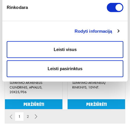
Rinkodara
VELTININIS ŠLIFAVIMO DISKAS
ŠLIFAVIMO AKMENĖLIS
P400-600/50
CILINDRINIS, SMAILUS,
20X25/P36
Rodyti informaciją
Peržiūrėti
Peržiūrėti
Leisti visus
Leisti pasirinktus
ŠLIFAVIMO AKMENĖLIS
ŠLIFAVIMO AKMENĖLIŲ
CILINDRINIS, APVALUS,
RINKINYS, 10VNT.
20X25/P36
Peržiūrėti
Peržiūrėti
1
2