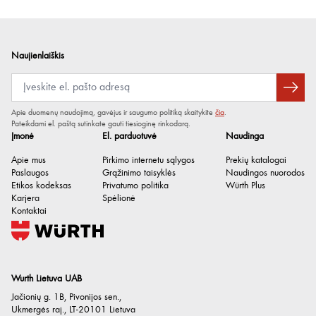
Naujienlaiškis
Apie duomenų naudojimą, gavėjus ir saugumo politiką skaitykite
čia
.
Pateikdami el. paštą sutinkate gauti tiesioginę rinkodarą.
Įmonė
El. parduotuvė
Naudinga
Apie mus
Pirkimo internetu sąlygos
Prekių katalogai
Paslaugos
Grąžinimo taisyklės
Naudingos nuorodos
Etikos kodeksas
Privatumo politika
Würth Plus
Karjera
Spėlionė
Kontaktai
Wurth Lietuva UAB
Jačionių g. 1B, Pivonijos sen.
,
Ukmergės raj.
,
LT-20101
Lietuva