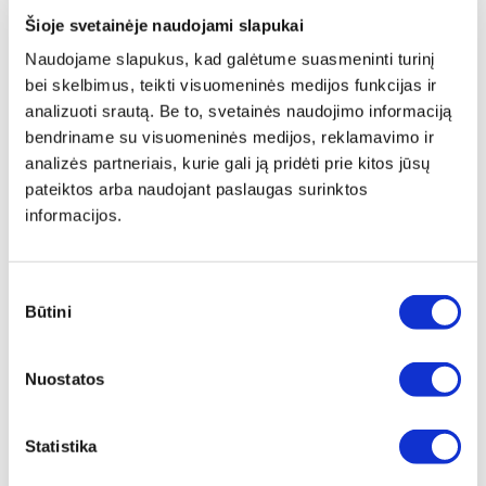
5 variantai
7 variantai
Šioje svetainėje naudojami slapukai
Žiūrėti detaliau
Žiūrėti detaliau
Naudojame slapukus, kad galėtume suasmeninti turinį
bei skelbimus, teikti visuomeninės medijos funkcijas ir
analizuoti srautą. Be to, svetainės naudojimo informaciją
bendriname su visuomeninės medijos, reklamavimo ir
analizės partneriais, kurie gali ją pridėti prie kitos jūsų
pateiktos arba naudojant paslaugas surinktos
informacijos.
LAPELINIAI ŠLIFAVIMO DISKAI
ŠLIFAVIMO AKMENĖLIS, SMAILUS,
MINI FLEXI
13X20/P46
Sutikimo
3 variantai
Būtini
pasirinkimas
Žiūrėti detaliau
Peržiūrėti
Nuostatos
Statistika