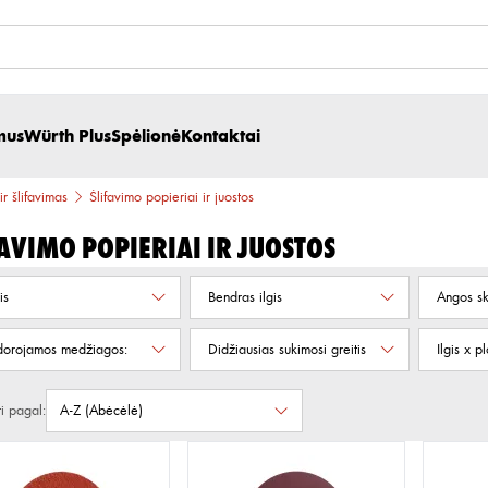
mus
Würth Plus
Spėlionė
Kontaktai
ir šlifavimas
Šlifavimo popieriai ir juostos
favimo popieriai ir juostos
is
Bendras ilgis
Angos s
orojamos medžiagos:
Didžiausias sukimosi greitis
Ilgis x pl
ti pagal: