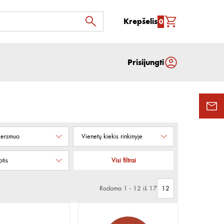
Krepšelis
0
Prisijungti
kersmuo
Vienetų kiekis rinkinyje
otis
Visi filtrai
Rodoma 1 - 12 iš 17