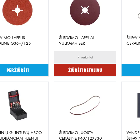
AVIMO LAPELIS
ŠLIFAVIMO LAPELIAI
ŠLIFAV
ALINE G36+/125
VULKAM-FIBER
CERAL
7 variantai
Peržiūrėti
Žiūrėti detaliau
INIŲ GILINTUVŲ HSCO
ŠLIFAVIMO JUOSTA
VANDEN
ŪDIJANČIAM PLIENUI
CERALINE P40/12X330
ŠLIFAV