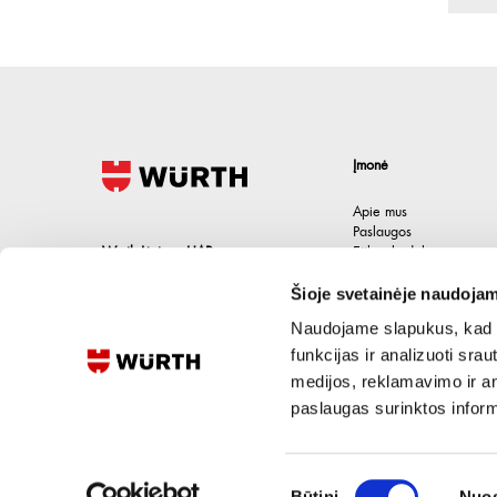
Įmonė
Apie mus
Paslaugos
Wurth Lietuva UAB
Etikos kodeksas
Karjera
Jačionių g. 1B, Pivonijos sen.
,
Šioje svetainėje naudojam
Kontaktai
Ukmergės raj.
,
LT-20101
Lietuva
Naudojame slapukus, kad g
+370 694 91387
funkcijas ir analizuoti sr
medijos, reklamavimo ir ana
eshop@wurth.lt
paslaugas surinktos inform
Sutikimo
Būtini
Nuos