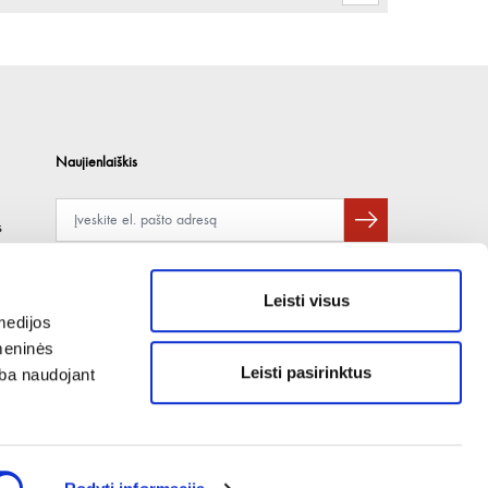
Naujienlaiškis
s
Apie duomenų naudojimą, gavėjus ir saugumo politiką skaitykite
čia
.
Pateikdami el. paštą sutinkate gauti tiesioginę rinkodarą.
Leisti visus
medijos
omeninės
Leisti pasirinktus
arba naudojant