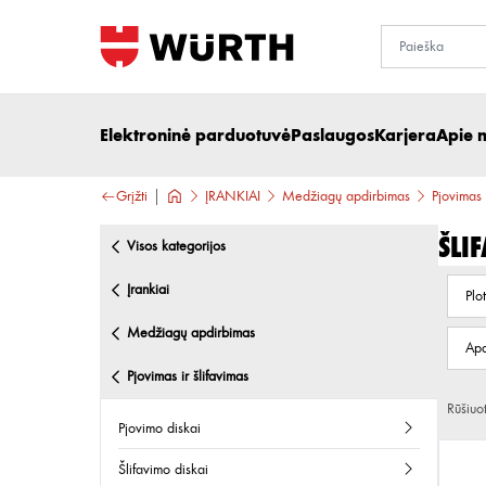
Elektroninė parduotuvė
Paslaugos
Karjera
Apie 
Grįžti
ĮRANKIAI
Medžiagų apdirbimas
Pjovimas 
Šli
visos kategorijos
įrankiai
Plot
medžiagų apdirbimas
Apd
pjovimas ir šlifavimas
Rūšiuo
pjovimo diskai
šlifavimo diskai