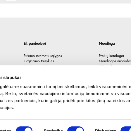
El. parduotuvė
Naudinga
Pirkimo internetu sąlygos
Prekių katalogai
Grąžinimo taisyklės
Naudingos nuorodo
Privatumo politika
Würth Plus
Spėlionė
i slapukai
alėtume suasmeninti turinį bei skelbimus, teikti visuomeninės 
autą. Be to, svetainės naudojimo informaciją bendriname su visu
lizės partneriais, kurie gali ją pridėti prie kitos jūsų pateiktos 
acijos.
tatos
Statistika
Rinkodara