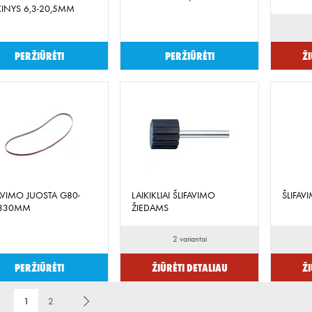
KINYS 6,3-20,5MM
Peržiūrėti
Peržiūrėti
Ži
FAVIMO JUOSTA G80-
LAIKIKLIAI ŠLIFAVIMO
ŠLIFAV
330MM
ŽIEDAMS
2 variantai
Peržiūrėti
Žiūrėti detaliau
Ži
1
2