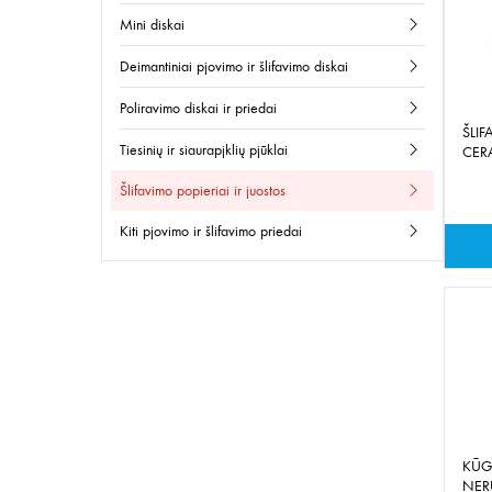
mini diskai
deimantiniai pjovimo ir šlifavimo diskai
poliravimo diskai ir priedai
ŠLIF
tiesinių ir siaurapjklių pjūklai
CER
šlifavimo popieriai ir juostos
kiti pjovimo ir šlifavimo priedai
KŪG
NER