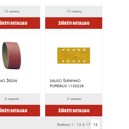
15 variantų
12 variantų
ūrėti detaliau
Žiūrėti detaliau
IMO ŽIEDAI
SAUSO ŠLIFAVIMO
POPIERIUS 115X228
2 variantai
2 variantai
ūrėti detaliau
Žiūrėti detaliau
Rodoma 1 - 12 iš 17