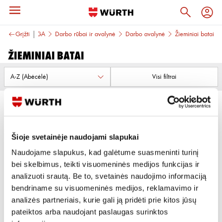
DARBO SAUGA
Grįžti
Darbo rūbai ir avalynė
Darbo avalynė
Žieminiai batai
Žieminiai batai
Visi filtrai
Šioje svetainėje naudojami slapukai
Naudojame slapukus, kad galėtume suasmeninti turinį
APSAUGINIAI BATAI XORION S3
BATAI SU AULIUKU WINTER
bei skelbimus, teikti visuomeninės medijos funkcijas ir
CRONOS HIGH S7S
analizuoti srautą. Be to, svetainės naudojimo informaciją
bendriname su visuomeninės medijos, reklamavimo ir
10 variantų
5 variantai
analizės partneriais, kurie gali ją pridėti prie kitos jūsų
Žiūrėti detaliau
Žiūrėti detaliau
pateiktos arba naudojant paslaugas surinktos