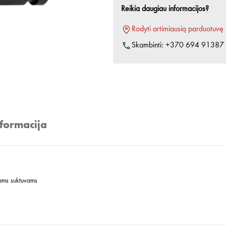
Reikia daugiau informacijos?
Rodyti artimiausią parduotuvę
Skambinti:
+370 694 91387
nformacija
iams suktuvams