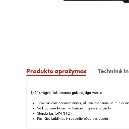
Produkto aprašymas
Techninė i
1/2" smūginė šešiakampė galvutė, ilga versija
Tinka visiems pneumatiniams, akumuliatoriniam bei elektrin
Su kiauryme fiksavimo kaiščiui ir grioveliu žiedui
Standartas: DIN 3121
Paviršius kaldintas ir specialiu būdu oksiduotas