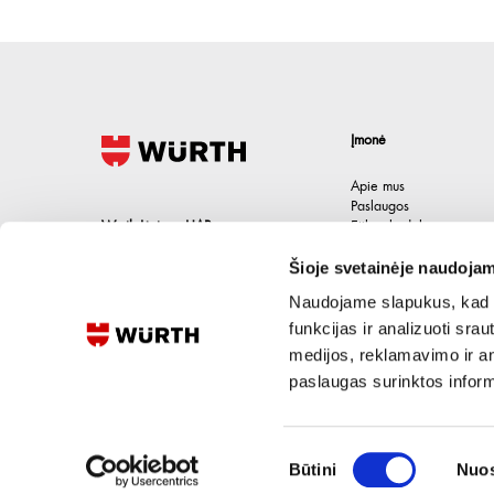
Įmonė
Apie mus
Paslaugos
Wurth Lietuva UAB
Etikos kodeksas
Karjera
Jačionių g. 1B, Pivonijos sen.
,
Šioje svetainėje naudojam
Kontaktai
Ukmergės raj.
,
LT-20101
Lietuva
Naudojame slapukus, kad g
+370 694 91387
funkcijas ir analizuoti sr
medijos, reklamavimo ir ana
eshop@wurth.lt
paslaugas surinktos inform
Sutikimo
Būtini
Nuos
pasirinkimas
©
2026
UAB Wurth Lietuva