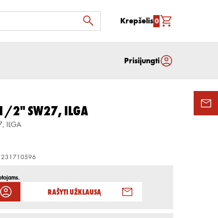
Krepšelis
0
Prisijungti
1/2" SW27, ILGA
, ILGA
1231710596
otojams.
Rašyti užklausą