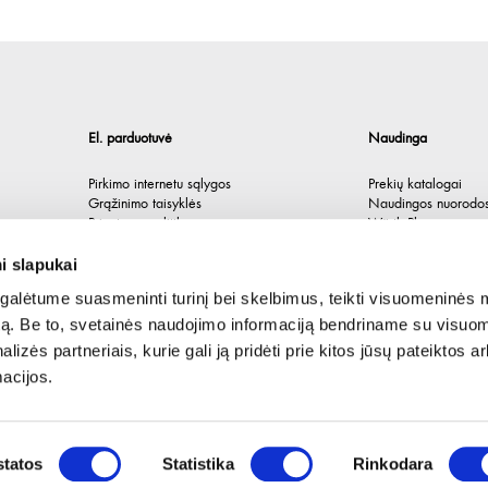
El. parduotuvė
Naudinga
Pirkimo internetu sąlygos
Prekių katalogai
Grąžinimo taisyklės
Naudingos nuorodo
Privatumo politika
Würth Plus
Spėlionė
i slapukai
alėtume suasmeninti turinį bei skelbimus, teikti visuomeninės 
autą. Be to, svetainės naudojimo informaciją bendriname su visu
lizės partneriais, kurie gali ją pridėti prie kitos jūsų pateiktos 
acijos.
tatos
Statistika
Rinkodara