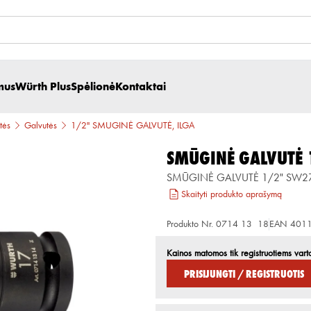
mus
Würth Plus
Spėlionė
Kontaktai
tės
Galvutės
1/2'' SMŪGINĖ GALVUTĖ, ILGA
SMŪGINĖ GALVUTĖ 
SMŪGINĖ GALVUTĖ 1/2" SW27
Skaityti produkto aprašymą
Produkto Nr.
0714 13 18
EAN
401
Kainos matomos tik registruotiems vart
Prisijungti / Registruotis