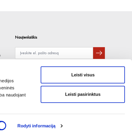
Naujienlaiškis
s
Apie duomenų naudojimą, gavėjus ir saugumo politiką skaitykite
čia
.
Pateikdami el. paštą sutinkate gauti tiesioginę rinkodarą.
Leisti visus
medijos
omeninės
Leisti pasirinktus
arba naudojant
Rodyti informaciją
PRODUKTUS TIEKIAME TIK SUTARTINIAMS VERSLO KLIENTAMS