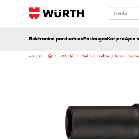
Elektroninė parduotuvė
Paslaugos
Karjera
Apie 
Grįžti
ĮRANKIAI
Rankiniai įrankiai
Raktai ir galvu