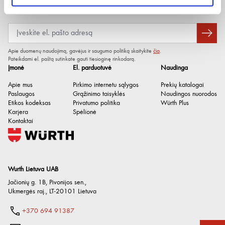
Viršutinė batų medžiaga
Kvėpuojanti tekstilė
Naujienlaiškis
Saugos kategorija
O1
Pėdos plotis
11 (patogaus didesnio pločio)
Apie duomenų naudojimą, gavėjus ir saugumo politiką skaitykite
čia
.
Pateikdami el. paštą sutinkate gauti tiesioginę rinkodarą.
Įmonė
El. parduotuvė
Naudinga
Apie mus
Pirkimo internetu sąlygos
Prekių katalogai
Paslaugos
Grąžinimo taisyklės
Naudingos nuorodos
Etikos kodeksas
Privatumo politika
Würth Plus
Karjera
Spėlionė
Kontaktai
Wurth Lietuva UAB
Jačionių g. 1B, Pivonijos sen.
,
Ukmergės raj.
,
LT-20101
Lietuva
+370 694 91387