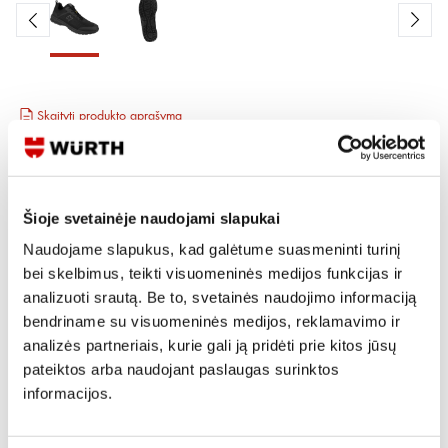
Skaityti produkto aprašymą
Produkto Nr.
M415 121 043
EAN
4255722935208
Kainos matomos tik registruotiems vartotojams.
Šioje svetainėje naudojami slapukai
Prisijungti / Registruotis
Naudojame slapukus, kad galėtume suasmeninti turinį
Rašyti užklausą
bei skelbimus, teikti visuomeninės medijos funkcijas ir
analizuoti srautą. Be to, svetainės naudojimo informaciją
bendriname su visuomeninės medijos, reklamavimo ir
Reikia daugiau informacijos?
analizės partneriais, kurie gali ją pridėti prie kitos jūsų
pateiktos arba naudojant paslaugas surinktos
Rodyti artimiausią parduotuvę
informacijos.
Skambinti:
+370 694 91387