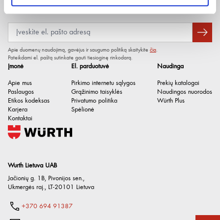
Viršutinė batų medžiaga
Kvėpuojanti tekstilė
Naujienlaiškis
Saugos kategorija
O1
Pėdos plotis
11 (patogaus didesnio pločio)
Apie duomenų naudojimą, gavėjus ir saugumo politiką skaitykite
čia
.
Pateikdami el. paštą sutinkate gauti tiesioginę rinkodarą.
Įmonė
El. parduotuvė
Naudinga
Apie mus
Pirkimo internetu sąlygos
Prekių katalogai
Paslaugos
Grąžinimo taisyklės
Naudingos nuorodos
Etikos kodeksas
Privatumo politika
Würth Plus
Karjera
Spėlionė
Kontaktai
Wurth Lietuva UAB
Jačionių g. 1B, Pivonijos sen.
,
Ukmergės raj.
,
LT-20101
Lietuva
+370 694 91387