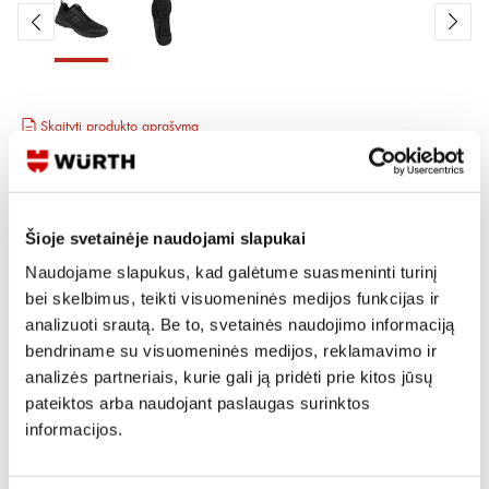
Skaityti produkto aprašymą
Produkto Nr.
M415 121 044
EAN
4255722935215
Kainos matomos tik registruotiems vartotojams.
Šioje svetainėje naudojami slapukai
Prisijungti / Registruotis
Naudojame slapukus, kad galėtume suasmeninti turinį
Rašyti užklausą
bei skelbimus, teikti visuomeninės medijos funkcijas ir
analizuoti srautą. Be to, svetainės naudojimo informaciją
bendriname su visuomeninės medijos, reklamavimo ir
Reikia daugiau informacijos?
analizės partneriais, kurie gali ją pridėti prie kitos jūsų
pateiktos arba naudojant paslaugas surinktos
Rodyti artimiausią parduotuvę
informacijos.
Skambinti:
+370 694 91387