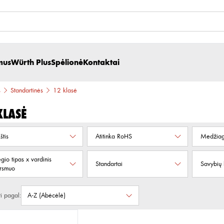
mus
Würth Plus
Spėlionė
Kontaktai
s
Standartinės
12 klasė
klasė
štis
Atitinka RoHS
Medžia
egio tipas x vardinis
Standartai
Savybių 
rsmuo
ti pagal: