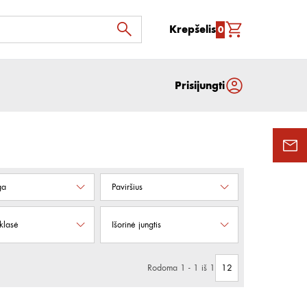
Krepšelis
0
Prisijungti
ga
Paviršius
klasė
Išorinė jungtis
Rodoma 1 - 1 iš 1