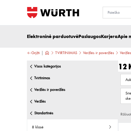
Elektroninė parduotuvė
Paslaugos
Karjera
Apie 
Grįžti
TVIRTINIMAS
Veržlės ir poveržlės
Veržlė
12 
visos kategorijos
tvirtinimas
Auk
veržlės ir poveržlės
Sri
ske
veržlės
standartinės
Rūšiuo
8 klasė