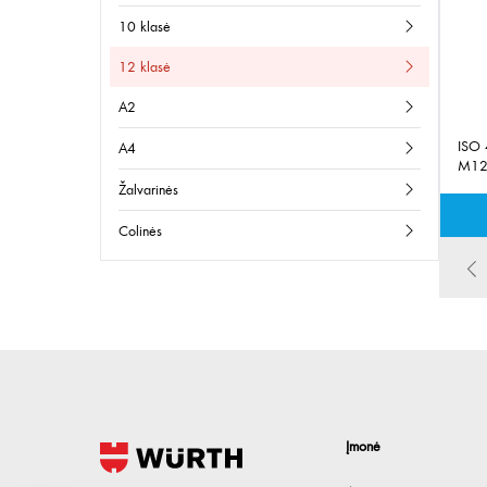
10 klasė
12 klasė
a2
ISO
a4
M12
žalvarinės
colinės
Įmonė