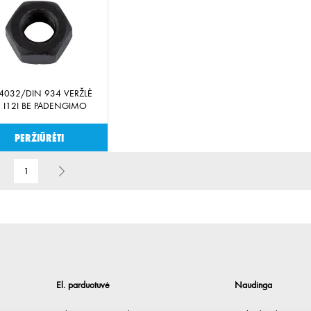
 4032/DIN 934 VERŽLĖ
 I12I BE PADENGIMO
Peržiūrėti
1
El. parduotuvė
Naudinga