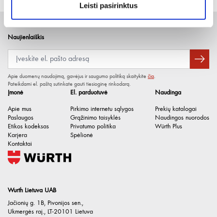
Leisti pasirinktus
Naujienlaiškis
Apie duomenų naudojimą, gavėjus ir saugumo politiką skaitykite
čia
.
Pateikdami el. paštą sutinkate gauti tiesioginę rinkodarą.
Įmonė
El. parduotuvė
Naudinga
Apie mus
Pirkimo internetu sąlygos
Prekių katalogai
Paslaugos
Grąžinimo taisyklės
Naudingos nuorodos
Etikos kodeksas
Privatumo politika
Würth Plus
Karjera
Spėlionė
Kontaktai
Wurth Lietuva UAB
Jačionių g. 1B, Pivonijos sen.
,
Ukmergės raj.
,
LT-20101
Lietuva