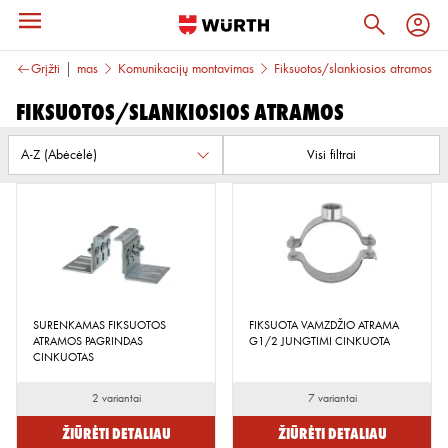
nikacijų montavimas
Grįžti
Komunikacijų montavimas
Fiksuotos/slankiosios atramos
Fiksuotos/slankiosios atramos
Visi filtrai
SURENKAMAS FIKSUOTOS
FIKSUOTA VAMZDŽIO ATRAMA
ATRAMOS PAGRINDAS
G1/2 JUNGTIMI CINKUOTA
CINKUOTAS
2 variantai
7 variantai
Žiūrėti detaliau
Žiūrėti detaliau