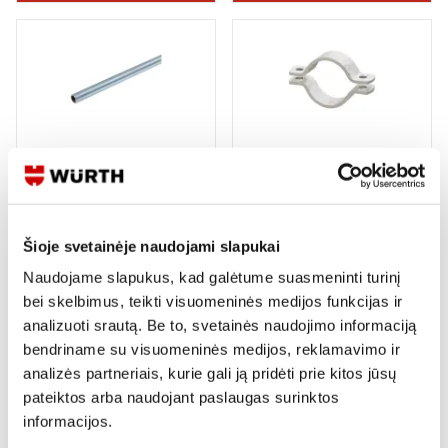
SRIEGTAS VAMZDIS 1/2X2000
FIKSUOTOS ATRAMOS APKABA
CINKO DANGA
CINKUOTA
7 variantai
Šioje svetainėje naudojami slapukai
Peržiūrėti
Žiūrėti detaliau
Naudojame slapukus, kad galėtume suasmeninti turinį
bei skelbimus, teikti visuomeninės medijos funkcijas ir
analizuoti srautą. Be to, svetainės naudojimo informaciją
bendriname su visuomeninės medijos, reklamavimo ir
analizės partneriais, kurie gali ją pridėti prie kitos jūsų
pateiktos arba naudojant paslaugas surinktos
informacijos.
FIKSUOTOS ATRAMOS
VARIFIX® KVADRATINĖ SLANKIOJI
PAGRINDAS 1/2" JUNGTIMI
ATRAMA