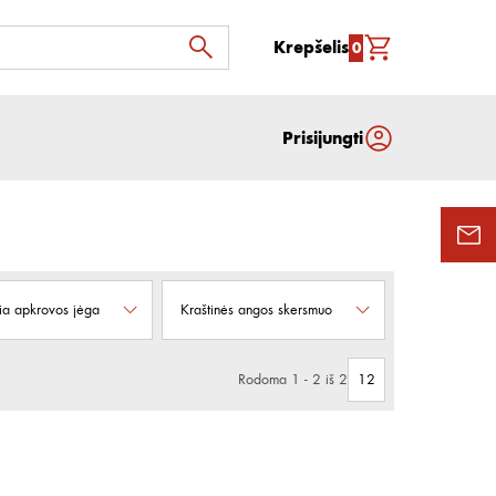
Krepšelis
0
Prisijungti
ia apkrovos jėga
Kraštinės angos skersmuo
Rodoma 1 - 2 iš 2