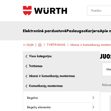
Elektroninė parduotuvė
Paslaugos
Karjera
Apie 
Grįžti
TVIRTINIMAS
Inkarai ir komunikacijų montav
Juo
visos kategorijos
tvirtinimas
Me
inkarai ir komunikacijų montavimas
Rūšiuo
komunikacijų montavimas
bėgeliai
bėgelių elementai