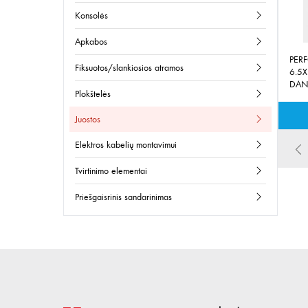
konsolės
apkabos
PER
fiksuotos/slankiosios atramos
6.5
DA
plokštelės
juostos
elektros kabelių montavimui
tvirtinimo elementai
priešgaisrinis sandarinimas