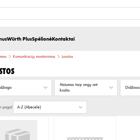
mus
Würth Plus
Spėlionė
Kontaktai
imas
Komunikacijų montavimas
Juostos
stos
Atstumas tarp angų ant
džiaga
Didžiaus
krašto
ti pagal: