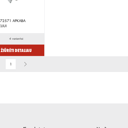
 72571 APKABA
LIUI
4 variantai
Žiūrėti detaliau
1