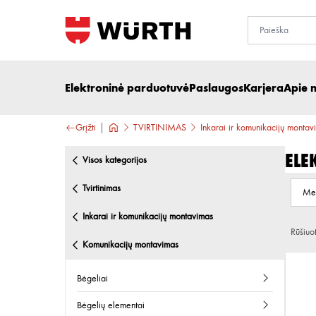
Elektroninė parduotuvė
Paslaugos
Karjera
Apie 
Grįžti
TVIRTINIMAS
Inkarai ir komunikacijų montav
Ele
visos kategorijos
tvirtinimas
Me
inkarai ir komunikacijų montavimas
Rūšiuo
komunikacijų montavimas
bėgeliai
bėgelių elementai