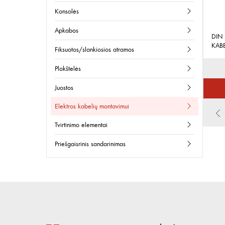
konsolės
apkabos
DIN
KABE
fiksuotos/slankiosios atramos
plokštelės
juostos
elektros kabelių montavimui
tvirtinimo elementai
priešgaisrinis sandarinimas