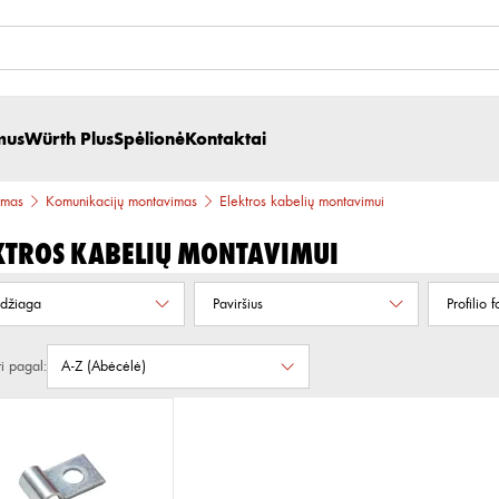
mus
Würth Plus
Spėlionė
Kontaktai
imas
Komunikacijų montavimas
Elektros kabelių montavimui
ktros kabelių montavimui
džiaga
Paviršius
Profilio 
ti pagal: