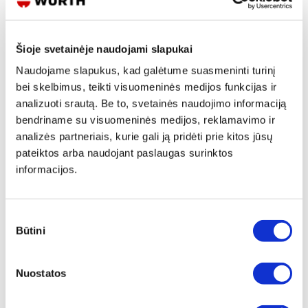
Šioje svetainėje naudojami slapukai
Naudojame slapukus, kad galėtume suasmeninti turinį
bei skelbimus, teikti visuomeninės medijos funkcijas ir
INKARAS KALAMAS SU VINIES
VINIES TIPO INKARAS KALAMAS
GALVUTE W-NA-K CINKO DANGA
W-DN CINKUOTAS
analizuoti srautą. Be to, svetainės naudojimo informaciją
bendriname su visuomeninės medijos, reklamavimo ir
2 variantai
2 variantai
analizės partneriais, kurie gali ją pridėti prie kitos jūsų
Žiūrėti detaliau
Žiūrėti detaliau
pateiktos arba naudojant paslaugas surinktos
informacijos.
Sutikimo
Būtini
pasirinkimas
Nuostatos
INKARAS KALAMAS SU VINIES
GALVUTE W-NA-K/A4 6X44/5 A4