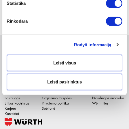
Peržiūrėti
Statistika
1
Rinkodara
Rodyti informaciją
Naujienlaiškis
Leisti visus
Apie duomenų naudojimą, gavėjus ir saugumo politiką skaitykite
čia
.
Pateikdami el. paštą sutinkate gauti tiesioginę rinkodarą.
Leisti pasirinktus
Įmonė
El. parduotuvė
Naudinga
Apie mus
Pirkimo internetu sąlygos
Prekių katalogai
Paslaugos
Grąžinimo taisyklės
Naudingos nuorodos
Etikos kodeksas
Privatumo politika
Würth Plus
Karjera
Spėlionė
Kontaktai