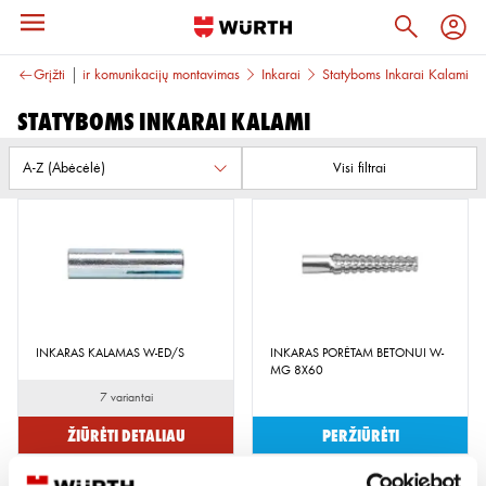
MAS
Grįžti
Inkarai ir komunikacijų montavimas
Inkarai
Statyboms Inkarai Kalami
Statyboms Inkarai Kalami
Visi filtrai
INKARAS KALAMAS W-ED/S
INKARAS PORĖTAM BETONUI W-
MG 8X60
7 variantai
Žiūrėti detaliau
Peržiūrėti